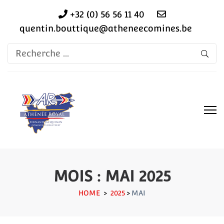
+32 (0) 56 56 11 40
quentin.bouttique@atheneecomines.be
Recherche
pour:
MOIS :
MAI 2025
HOME
>
2025
>
MAI