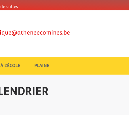
de salles
tique@atheneecomines.be
 À L’ÉCOLE
PLAINE
LENDRIER