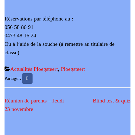
Réservations par téléphone au :
056 58 86 91
0473 48 16 24
Ou à l’aide de la souche (à remettre au titulaire de
classe).
Actualités Ploegsteert
,
Ploegsteert
Partager:
Navigation
Réunion de parents – Jeudi
Blind test & quiz
de
23 novembre
l’article