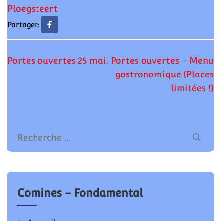
Ploegsteert
Partager:
Navigation
Portes ouvertes 25 mai.
Portes ouvertes – Menu
de
gastronomique (Places
l’article
limitées !)
Comines – Fondamental