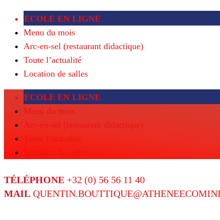
ECOLE EN LIGNE
Menu du mois
Arc-en-sel (restaurant didactique)
Toute l’actualité
Location de salles
ECOLE EN LIGNE
Menu du mois
Arc-en-sel (restaurant didactique)
Toute l’actualité
Location de salles
TÉLÉPHONE
+32 (0) 56 56 11 40
MAIL
QUENTIN.BOUTTIQUE@ATHENEECOMINE