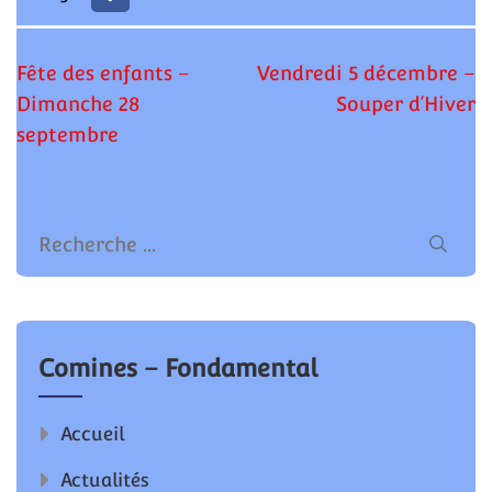
Navigation
Fête des enfants –
Vendredi 5 décembre –
de
Dimanche 28
Souper d’Hiver
l’article
septembre
Comines – Fondamental
Accueil
Actualités