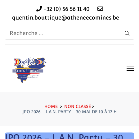
+32 (0) 56 56 11 40
quentin.bouttique@atheneecomines.be
Recherche
pour:
HOME
>
NON CLASSÉ
>
JPO 2026 – L.A.N. PARTY – 30 MAI DE 10 À 17 H
JPO 2026 – L.A.N. Party – 30
Recherche